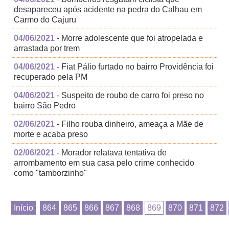
desapareceu após acidente na pedra do Calhau em
Carmo do Cajuru
04/06/2021
- Morre adolescente que foi atropelada e
arrastada por trem
04/06/2021
- Fiat Pálio furtado no bairro Providência foi
recuperado pela PM
04/06/2021
- Suspeito de roubo de carro foi preso no
bairro São Pedro
02/06/2021
- Filho rouba dinheiro, ameaça a Mãe de
morte e acaba preso
02/06/2021
- Morador relatava tentativa de
arrombamento em sua casa pelo crime conhecido
como "tamborzinho"
Início
864
865
866
867
868
869
870
871
872