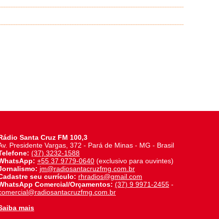
Rádio Santa Cruz FM 100,3
Av. Presidente Vargas, 372 - Pará de Minas - MG - Brasil
Telefone:
(37) 3232-1588
WhatsApp:
+55 37 9779-0640
(exclusivo para ouvintes)
Jornalismo:
jm@radiosantacruzfmg.com.br
Cadastre seu currículo:
rhradios@gmail.com
WhatsApp Comercial/Orçamentos:
(37) 9 9971-2455
-
comercial@radiosantacruzfmg.com.br
Saiba mais