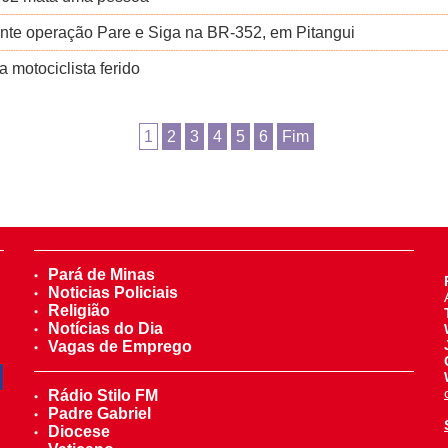
ante operação Pare e Siga na BR-352, em Pitangui
a motociclista ferido
1
2
3
4
5
6
Fim
Pará de Minas
Noticias Policiais
Religião
Notícias do Dia
Vagas de Emprego
Rádio Stilo FM
Padre Gabriel
Diocese