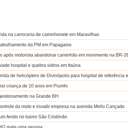
rida na carroceria de caminhonete em Maravilhas
 patrulhamento da PM em Papagaios
os após motorista abandonar caminhão em movimento na BR-2
ade hospital e quebra vidros em Itaúna
rida de helicóptero de Divinópolis para hospital de referência
rar criança de 10 anos em Piumhi
ngestionamento na Grande BH
 controle da moto e invadir empresa na avenida Mello Cançado
um ferido no bairro São Cristóvão
R-262 mata uma pessoa