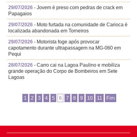
29/07/2026
- Jovem é preso com pedras de crack em
Papagaios
29/07/2026
- Moto furtada na comunidade de Carioca é
localizada abandonada em Torneiros
29/07/2026
- Motorista foge após provocar
capotamento durante ultrapassagem na MG-060 em
Pequi
28/07/2026
- Carro cai na Lagoa Paulino e mobiliza
grande operação do Corpo de Bombeiros em Sete
Lagoas
1
2
3
4
5
6
7
8
9
10
11
Fim