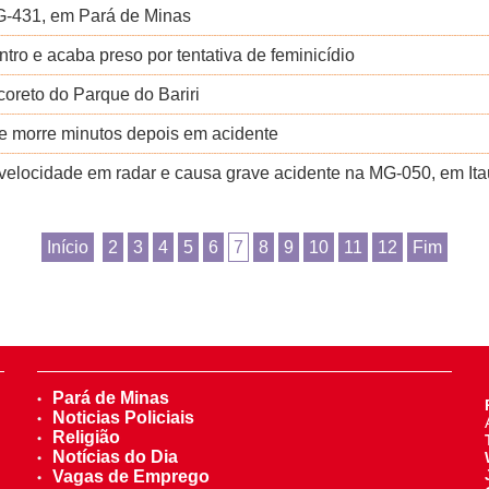
MG-431, em Pará de Minas
o e acaba preso por tentativa de feminicídio
coreto do Parque do Bariri
r e morre minutos depois em acidente
 a velocidade em radar e causa grave acidente na MG-050, em It
Início
2
3
4
5
6
7
8
9
10
11
12
Fim
Pará de Minas
Noticias Policiais
Religião
Notícias do Dia
Vagas de Emprego