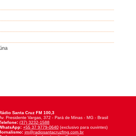
aúna
Rádio Santa Cruz FM 100,3
Av. Presidente Vargas, 372 - Pará de Minas - MG - Brasil
Telefone:
(37) 3232-1588
WhatsApp:
+55 37 9779-0640
(exclusivo para ouvintes)
Jornalismo:
jm@radiosantacruzfmg.com.br