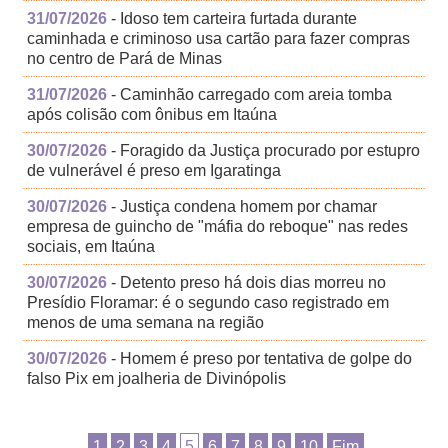
31/07/2026
- Idoso tem carteira furtada durante
caminhada e criminoso usa cartão para fazer compras
no centro de Pará de Minas
31/07/2026
- Caminhão carregado com areia tomba
após colisão com ônibus em Itaúna
30/07/2026
- Foragido da Justiça procurado por estupro
de vulnerável é preso em Igaratinga
30/07/2026
- Justiça condena homem por chamar
empresa de guincho de "máfia do reboque" nas redes
sociais, em Itaúna
30/07/2026
- Detento preso há dois dias morreu no
Presídio Floramar: é o segundo caso registrado em
menos de uma semana na região
30/07/2026
- Homem é preso por tentativa de golpe do
falso Pix em joalheria de Divinópolis
1
2
3
4
5
6
7
8
9
10
Fim