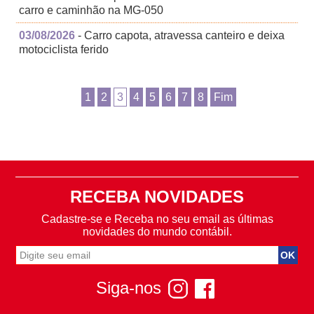
carro e caminhão na MG-050
03/08/2026
- Carro capota, atravessa canteiro e deixa
motociclista ferido
1
2
3
4
5
6
7
8
Fim
RECEBA NOVIDADES
Cadastre-se e Receba no seu email as últimas
novidades do mundo contábil.
Siga-nos