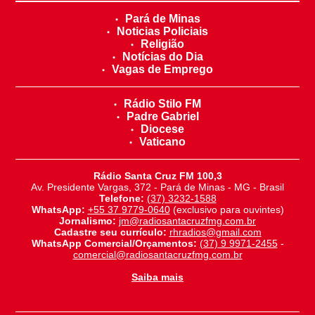
Pará de Minas
Noticias Policiais
Religião
Notícias do Dia
Vagas de Emprego
Rádio Stilo FM
Padre Gabriel
Diocese
Vaticano
Rádio Santa Cruz FM 100,3
Av. Presidente Vargas, 372 - Pará de Minas - MG - Brasil
Telefone:
(37) 3232-1588
WhatsApp:
+55 37 9779-0640
(exclusivo para ouvintes)
Jornalismo:
jm@radiosantacruzfmg.com.br
Cadastre seu currículo:
rhradios@gmail.com
WhatsApp Comercial/Orçamentos:
(37) 9 9971-2455
-
comercial@radiosantacruzfmg.com.br
Saiba mais