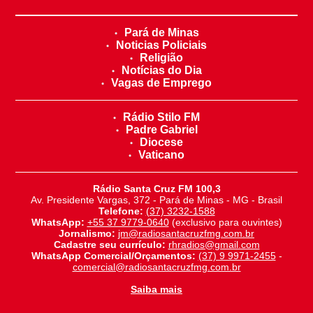
Pará de Minas
Noticias Policiais
Religião
Notícias do Dia
Vagas de Emprego
Rádio Stilo FM
Padre Gabriel
Diocese
Vaticano
Rádio Santa Cruz FM 100,3
Av. Presidente Vargas, 372 - Pará de Minas - MG - Brasil
Telefone:
(37) 3232-1588
WhatsApp:
+55 37 9779-0640
(exclusivo para ouvintes)
Jornalismo:
jm@radiosantacruzfmg.com.br
Cadastre seu currículo:
rhradios@gmail.com
WhatsApp Comercial/Orçamentos:
(37) 9 9971-2455
-
comercial@radiosantacruzfmg.com.br
Saiba mais