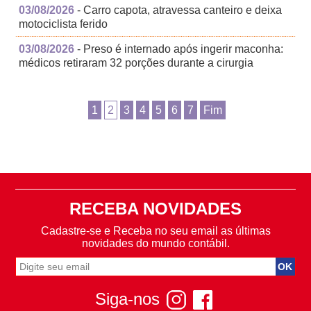
03/08/2026
- Carro capota, atravessa canteiro e deixa
motociclista ferido
03/08/2026
- Preso é internado após ingerir maconha:
médicos retiraram 32 porções durante a cirurgia
1
2
3
4
5
6
7
Fim
RECEBA NOVIDADES
Cadastre-se e Receba no seu email as últimas
novidades do mundo contábil.
Siga-nos