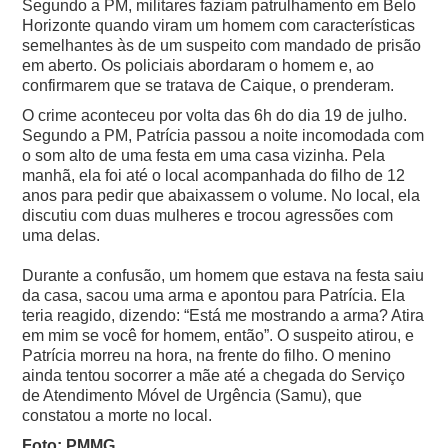
Segundo a PM, militares faziam patrulhamento em Belo
Horizonte quando viram um homem com características
semelhantes às de um suspeito com mandado de prisão
em aberto. Os policiais abordaram o homem e, ao
confirmarem que se tratava de Caique, o prenderam.
O crime aconteceu por volta das 6h do dia 19 de julho.
Segundo a PM, Patrícia passou a noite incomodada com
o som alto de uma festa em uma casa vizinha. Pela
manhã, ela foi até o local acompanhada do filho de 12
anos para pedir que abaixassem o volume.
No local, ela
discutiu com duas mulheres e trocou agressões com
uma delas.
Durante a confusão, um homem que estava na festa saiu
da casa, sacou uma arma e apontou para Patrícia.
Ela
teria reagido, dizendo: “Está me mostrando a arma? Atira
em mim se você for homem, então”. O suspeito atirou, e
Patrícia morreu na hora, na frente do filho.
O menino
ainda tentou socorrer a mãe até a chegada do Serviço
de Atendimento Móvel de Urgência (Samu), que
constatou a morte no local.
Foto: PMMG