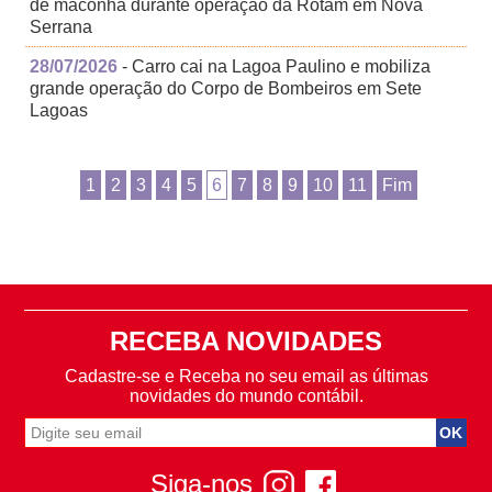
de maconha durante operação da Rotam em Nova
Serrana
28/07/2026
- Carro cai na Lagoa Paulino e mobiliza
grande operação do Corpo de Bombeiros em Sete
Lagoas
1
2
3
4
5
6
7
8
9
10
11
Fim
RECEBA NOVIDADES
Cadastre-se e Receba no seu email as últimas
novidades do mundo contábil.
Siga-nos