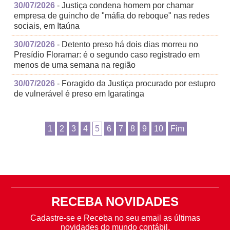
30/07/2026
- Justiça condena homem por chamar
empresa de guincho de "máfia do reboque" nas redes
sociais, em Itaúna
30/07/2026
- Detento preso há dois dias morreu no
Presídio Floramar: é o segundo caso registrado em
menos de uma semana na região
30/07/2026
- Foragido da Justiça procurado por estupro
de vulnerável é preso em Igaratinga
1
2
3
4
5
6
7
8
9
10
Fim
RECEBA NOVIDADES
Cadastre-se e Receba no seu email as últimas
novidades do mundo contábil.