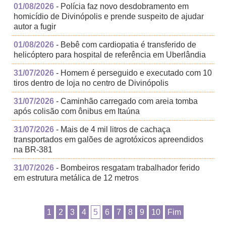
01/08/2026
- Polícia faz novo desdobramento em
homicídio de Divinópolis e prende suspeito de ajudar
autor a fugir
01/08/2026
- Bebê com cardiopatia é transferido de
helicóptero para hospital de referência em Uberlândia
31/07/2026
- Homem é perseguido e executado com 10
tiros dentro de loja no centro de Divinópolis
31/07/2026
- Caminhão carregado com areia tomba
após colisão com ônibus em Itaúna
31/07/2026
- Mais de 4 mil litros de cachaça
transportados em galões de agrotóxicos apreendidos
na BR-381
31/07/2026
- Bombeiros resgatam trabalhador ferido
em estrutura metálica de 12 metros
1
2
3
4
5
6
7
8
9
10
Fim