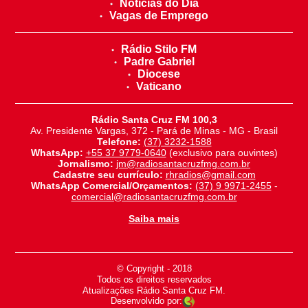
Notícias do Dia
Vagas de Emprego
Rádio Stilo FM
Padre Gabriel
Diocese
Vaticano
Rádio Santa Cruz FM 100,3
Av. Presidente Vargas, 372 - Pará de Minas - MG - Brasil
Telefone:
(37) 3232-1588
WhatsApp:
+55 37 9779-0640
(exclusivo para ouvintes)
Jornalismo:
jm@radiosantacruzfmg.com.br
Cadastre seu currículo:
rhradios@gmail.com
WhatsApp Comercial/Orçamentos:
(37) 9 9971-2455
-
comercial@radiosantacruzfmg.com.br
Saiba mais
© Copyright - 2018
-
Todos os direitos reservados
-
Atualizações Rádio Santa Cruz FM.
Desenvolvido por: