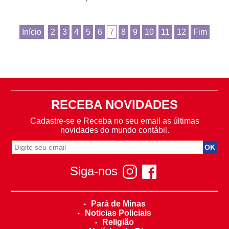
Início
2
3
4
5
6
7
8
9
10
11
12
Fim
RECEBA NOVIDADES
Cadastre-se e Receba no seu email as últimas
novidades do mundo contábil.
Siga-nos
Pará de Minas
Noticias Policiais
Religião