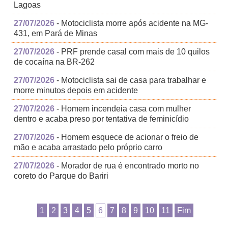
Lagoas
27/07/2026
- Motociclista morre após acidente na MG-
431, em Pará de Minas
27/07/2026
- PRF prende casal com mais de 10 quilos
de cocaína na BR-262
27/07/2026
- Motociclista sai de casa para trabalhar e
morre minutos depois em acidente
27/07/2026
- Homem incendeia casa com mulher
dentro e acaba preso por tentativa de feminicídio
27/07/2026
- Homem esquece de acionar o freio de
mão e acaba arrastado pelo próprio carro
27/07/2026
- Morador de rua é encontrado morto no
coreto do Parque do Bariri
1
2
3
4
5
6
7
8
9
10
11
Fim