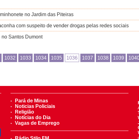
aminhonete no Jardim das Piteiras
conha com suspeito de vender drogas pelas redes sociais
to no Santos Dumont
1032
1033
1034
1035
1036
1037
1038
1039
104
Pará de Minas
Noticias Policiais
Religião
Notícias do Dia
Vagas de Emprego
Rádio Stilo FM