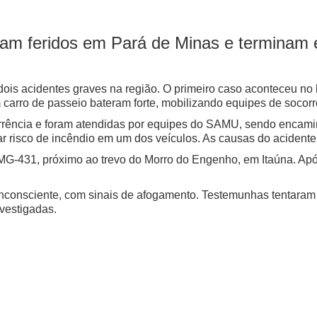
ixam feridos em Pará de Minas e termina
dois acidentes graves na região. O primeiro caso aconteceu no
arro de passeio bateram forte, mobilizando equipes de socorr
rrência e foram atendidas por equipes do SAMU, sendo encam
r risco de incêndio em um dos veículos. As causas do acidente
MG-431, próximo ao trevo do Morro do Engenho, em Itaúna. Após
 inconsciente, com sinais de afogamento. Testemunhas tentaram 
nvestigadas.