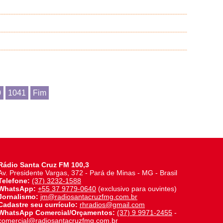
0
1041
Fim
Rádio Santa Cruz FM 100,3
Av. Presidente Vargas, 372 - Pará de Minas - MG - Brasil
Telefone:
(37) 3232-1588
WhatsApp:
+55 37 9779-0640
(exclusivo para ouvintes)
Jornalismo:
jm@radiosantacruzfmg.com.br
Cadastre seu currículo:
rhradios@gmail.com
WhatsApp Comercial/Orçamentos:
(37) 9 9971-2455
-
comercial@radiosantacruzfmg.com.br