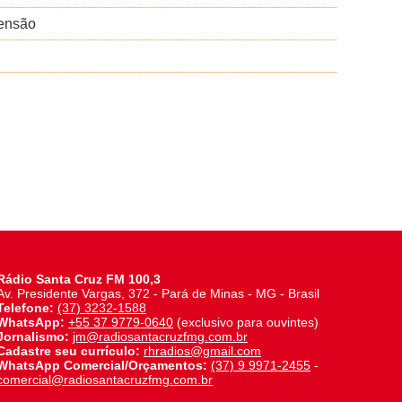
censão
Rádio Santa Cruz FM 100,3
Av. Presidente Vargas, 372 - Pará de Minas - MG - Brasil
Telefone:
(37) 3232-1588
WhatsApp:
+55 37 9779-0640
(exclusivo para ouvintes)
Jornalismo:
jm@radiosantacruzfmg.com.br
Cadastre seu currículo:
rhradios@gmail.com
WhatsApp Comercial/Orçamentos:
(37) 9 9971-2455
-
comercial@radiosantacruzfmg.com.br