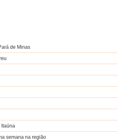
 Pará de Minas
reu
 Itaúna
uma semana na região