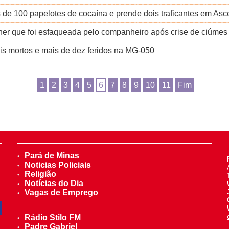
de 100 papelotes de cocaína e prende dois traficantes em As
her que foi esfaqueada pelo companheiro após crise de ciúmes
ois mortos e mais de dez feridos na MG-050
1
2
3
4
5
6
7
8
9
10
11
Fim
Pará de Minas
Noticias Policiais
Religião
Notícias do Dia
Vagas de Emprego
Rádio Stilo FM
Padre Gabriel