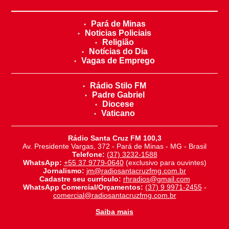
Pará de Minas
Noticias Policiais
Religião
Notícias do Dia
Vagas de Emprego
Rádio Stilo FM
Padre Gabriel
Diocese
Vaticano
Rádio Santa Cruz FM 100,3
Av. Presidente Vargas, 372 - Pará de Minas - MG - Brasil
Telefone:
(37) 3232-1588
WhatsApp:
+55 37 9779-0640
(exclusivo para ouvintes)
Jornalismo:
jm@radiosantacruzfmg.com.br
Cadastre seu currículo:
rhradios@gmail.com
WhatsApp Comercial/Orçamentos:
(37) 9 9971-2455
-
comercial@radiosantacruzfmg.com.br
Saiba mais