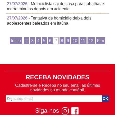
27/07/2026
- Motociclista sai de casa para trabalhar e
morre minutos depois em acidente
27/07/2026
- Tentativa de homicídio deixa dois
adolescentes baleados em Itaúna
Início
2
3
4
5
6
7
8
9
10
11
12
Fim
RECEBA NOVIDADES
Cadastre-se e Receba no seu email as últimas
novidades do mundo contábil.
Siga-nos