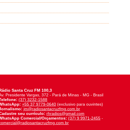
Rádio Santa Cruz FM 100,3
Av. Presidente Vargas, 372 - Pará de Minas - MG - Brasil
Telefone:
(37) 3232-1588
WhatsApp:
+55 37 9779-0640
(exclusivo para ouvintes)
Jornalismo:
jm@radiosantacruzfmg.com.br
Cadastre seu currículo:
rhradios@gmail.com
WhatsApp Comercial/Orçamentos:
(37) 9 9971-2455
-
comercial@radiosantacruzfmg.com.br