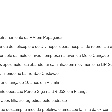
 patrulhamento da PM em Papagaios
rida de helicóptero de Divinópolis para hospital de referência
 controle da moto e invadir empresa na avenida Mello Cançado
os após motorista abandonar caminhão em movimento na BR-2
um ferido no bairro São Cristóvão
rar criança de 10 anos em Piumhi
ante operação Pare e Siga na BR-352, em Pitangui
após filha ser agredida pelo padrasto
que descumpriu medida protetiva e ameaçou família da ex-com