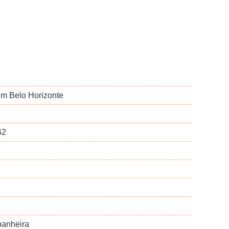
 em Belo Horizonte
62
panheira