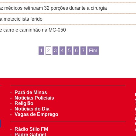
: médicos retiraram 32 porções durante a cirurgia
a motociclista ferido
re carro e caminhão na MG-050
1
2
3
4
5
6
7
Fim
Pará de Minas
Noticias Policiais
Religião
Notícias do Dia
Vagas de Emprego
Rádio Stilo FM
Padre Gabriel