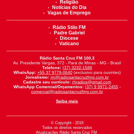
Religião
Notícias do Dia
Vagas de Emprego
Rádio Stilo FM
Padre Gabriel
Diocese
Vaticano
Rádio Santa Cruz FM 100,3
Av. Presidente Vargas, 372 - Pará de Minas - MG - Brasil
Telefone:
(37) 3232-1588
WhatsApp:
+55 37 9779-0640
(exclusivo para ouvintes)
Jornalismo:
jm@radiosantacruzfmg.com.br
Cadastre seu currículo:
rhradios@gmail.com
WhatsApp Comercial/Orçamentos:
(37) 9 9971-2455
-
comercial@radiosantacruzfmg.com.br
Saiba mais
© Copyright - 2018
-
Todos os direitos reservados
-
Atualizações Rádio Santa Cruz FM.