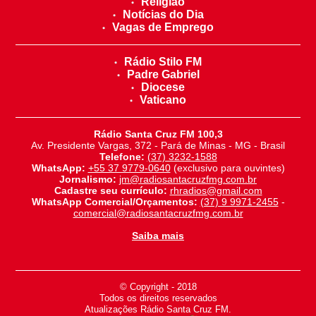
Religião
Notícias do Dia
Vagas de Emprego
Rádio Stilo FM
Padre Gabriel
Diocese
Vaticano
Rádio Santa Cruz FM 100,3
Av. Presidente Vargas, 372 - Pará de Minas - MG - Brasil
Telefone:
(37) 3232-1588
WhatsApp:
+55 37 9779-0640
(exclusivo para ouvintes)
Jornalismo:
jm@radiosantacruzfmg.com.br
Cadastre seu currículo:
rhradios@gmail.com
WhatsApp Comercial/Orçamentos:
(37) 9 9971-2455
-
comercial@radiosantacruzfmg.com.br
Saiba mais
© Copyright - 2018
-
Todos os direitos reservados
-
Atualizações Rádio Santa Cruz FM.