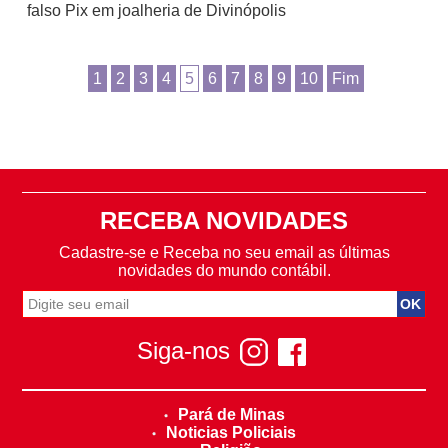
falso Pix em joalheria de Divinópolis
1
2
3
4
5
6
7
8
9
10
Fim
RECEBA NOVIDADES
Cadastre-se e Receba no seu email as últimas
novidades do mundo contábil.
Siga-nos
Pará de Minas
Noticias Policiais