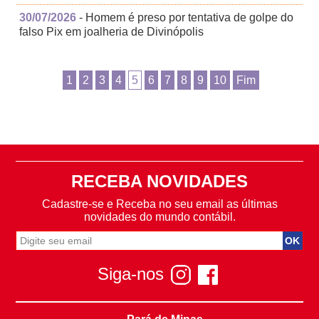
30/07/2026
- Homem é preso por tentativa de golpe do
falso Pix em joalheria de Divinópolis
1
2
3
4
5
6
7
8
9
10
Fim
RECEBA NOVIDADES
Cadastre-se e Receba no seu email as últimas
novidades do mundo contábil.
Siga-nos