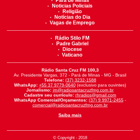
Pará de Minas
Noticias Policiais
Religião
Notícias do Dia
Vagas de Emprego
Rádio Stilo FM
Padre Gabriel
Diocese
Vaticano
Rádio Santa Cruz FM 100,3
Av. Presidente Vargas, 372 - Pará de Minas - MG - Brasil
Telefone:
(37) 3232-1588
WhatsApp:
+55 37 9779-0640
(exclusivo para ouvintes)
Jornalismo:
jm@radiosantacruzfmg.com.br
Cadastre seu currículo:
rhradios@gmail.com
WhatsApp Comercial/Orçamentos:
(37) 9 9971-2455
-
comercial@radiosantacruzfmg.com.br
Saiba mais
© Copyright - 2018