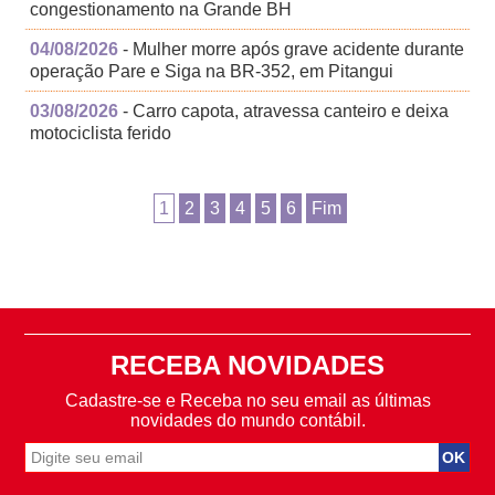
congestionamento na Grande BH
04/08/2026
- Mulher morre após grave acidente durante
operação Pare e Siga na BR-352, em Pitangui
03/08/2026
- Carro capota, atravessa canteiro e deixa
motociclista ferido
1
2
3
4
5
6
Fim
RECEBA NOVIDADES
Cadastre-se e Receba no seu email as últimas
novidades do mundo contábil.