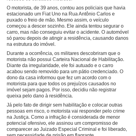
O motorista, de 39 anos, contou aos policiais que havia
estacionado um Fiat Uno na Rua Antônio Carlos e
puxado o freio de mão. Mesmo assim, o veículo
começou a descer sozinho. Ele ainda tentou segurar o
carro, mas não conseguiu evitar o acidente.
O automóvel
só parou depois de atingir a residência, causando danos
na estrutura do imóvel.
Durante a ocorrência, os militares descobriram que o
motorista não possui Carteira Nacional de Habilitação.
Diante da irregularidade, ele foi autuado e o carro
acabou sendo removido para um pátio credenciado.
O
dono da casa informou que fez um acordo com o
motorista para que todos os prejuízos causados no
imóvel sejam pagos. Por isso, decidiu não registrar
queixa pelo dano à residência.
Já pelo fato de dirigir sem habilitação e colocar outras
pessoas em risco, o motorista vai responder pelo crime
na Justiça. Como a infração é considerada de menor
potencial ofensivo, ele assinou um compromisso de
comparecer ao Juizado Especial Criminal e foi liberado,
sem necessidade de prisão em flagrante.