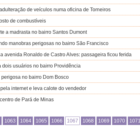
adulteração de veículos numa oficina de Torneiros
posto de combustíveis
te a madrasta no bairro Santos Dumont
izando manobras perigosas no bairro São Francisco
na avenida Ronaldo de Castro Alves: passageira ficou ferida
 dois usuários no bairro Providência
ão perigosa no bairro Dom Bosco
ela internet e leva calote do vendedor
 centro de Pará de Minas
1063
1064
1065
1066
1067
1068
1069
1070
107