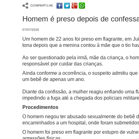
Homem é preso depois de confessar
07/07/2026
Um homem de 22 anos foi preso em flagrante, em Juiz
tona depois que a menina contou à mãe que o tio h
Ao ser questionado pela irmã, mãe da criança, o ho
responsável por cuidar das crianças.
Ainda conforme a ocorrência, o suspeito admitiu qu
um bebê de apenas um ano.
Diante da confissão, a mulher reagiu enfiando uma f
impedindo a fuga até a chegada dos policiais militare
Procedimentos
O homem negou ter abusado sexualmente do bebê de 
encaminhados a um hospital, onde foram submetido
O homem foi preso em flagrante por estupro de vulner
agressões físicas.