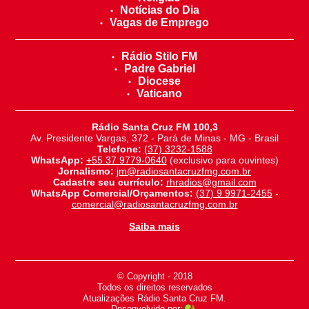
Notícias do Dia
Vagas de Emprego
Rádio Stilo FM
Padre Gabriel
Diocese
Vaticano
Rádio Santa Cruz FM 100,3
Av. Presidente Vargas, 372 - Pará de Minas - MG - Brasil
Telefone:
(37) 3232-1588
WhatsApp:
+55 37 9779-0640
(exclusivo para ouvintes)
Jornalismo:
jm@radiosantacruzfmg.com.br
Cadastre seu currículo:
rhradios@gmail.com
WhatsApp Comercial/Orçamentos:
(37) 9 9971-2455
-
comercial@radiosantacruzfmg.com.br
Saiba mais
© Copyright - 2018
-
Todos os direitos reservados
-
Atualizações Rádio Santa Cruz FM.
Desenvolvido por: