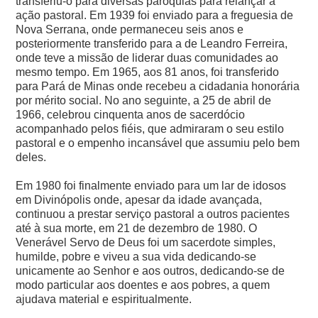
transferiu-o para diversas paróquias para relançar a
ação pastoral. Em 1939 foi enviado para a freguesia de
Nova Serrana, onde permaneceu seis anos e
posteriormente transferido para a de Leandro Ferreira,
onde teve a missão de liderar duas comunidades ao
mesmo tempo. Em 1965, aos 81 anos, foi transferido
para Pará de Minas onde recebeu a cidadania honorária
por mérito social. No ano seguinte, a 25 de abril de
1966, celebrou cinquenta anos de sacerdócio
acompanhado pelos fiéis, que admiraram o seu estilo
pastoral e o empenho incansável que assumiu pelo bem
deles.
Em 1980 foi finalmente enviado para um lar de idosos
em Divinópolis onde, apesar da idade avançada,
continuou a prestar serviço pastoral a outros pacientes
até à sua morte, em 21 de dezembro de 1980.
O
Venerável Servo de Deus foi um sacerdote simples,
humilde, pobre e viveu a sua vida dedicando-se
unicamente ao Senhor e aos outros, dedicando-se de
modo particular aos doentes e aos pobres, a quem
ajudava material e espiritualmente.