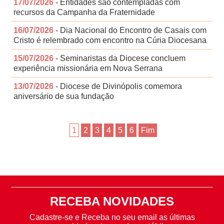
17/07/2026
- Entidades são contempladas com
recursos da Campanha da Fraternidade
16/07/2026
- Dia Nacional do Encontro de Casais com
Cristo é relembrado com encontro na Cúria Diocesana
15/07/2026
- Seminaristas da Diocese concluem
experiência missionária em Nova Serrana
13/07/2026
- Diocese de Divinópolis comemora
aniversário de sua fundação
1
2
3
4
5
6
Fim
RECEBA NOVIDADES
Cadastre-se e Receba no seu email as últimas