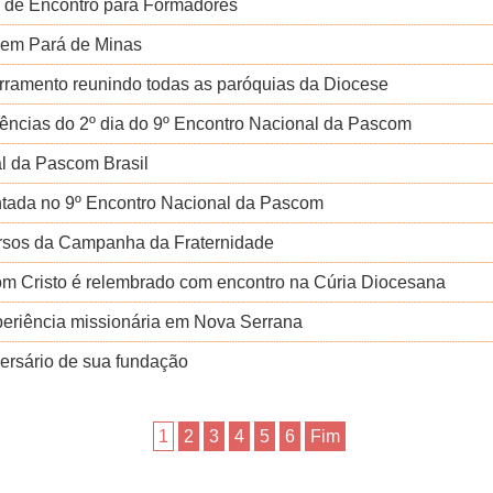
a de Encontro para Formadores
 em Pará de Minas
rramento reunindo todas as paróquias da Diocese
erências do 2º dia do 9º Encontro Nacional da Pascom
al da Pascom Brasil
entada no 9º Encontro Nacional da Pascom
rsos da Campanha da Fraternidade
om Cristo é relembrado com encontro na Cúria Diocesana
eriência missionária em Nova Serrana
ersário de sua fundação
1
2
3
4
5
6
Fim