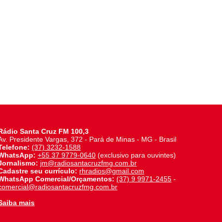
Rádio Santa Cruz FM 100,3
Av. Presidente Vargas, 372 - Pará de Minas - MG - Brasil
Telefone:
(37) 3232-1588
WhatsApp:
+55 37 9779-0640
(exclusivo para ouvintes)
Jornalismo:
jm@radiosantacruzfmg.com.br
Cadastre seu currículo:
rhradios@gmail.com
WhatsApp Comercial/Orçamentos:
(37) 9 9971-2455
-
comercial@radiosantacruzfmg.com.br
Saiba mais