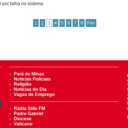
 por falha no sistema
1
2
3
4
5
6
7
8
Fim
Pará de Minas
Noticias Policiais
Religião
Notícias do Dia
Vagas de Emprego
Rádio Stilo FM
Padre Gabriel
Diocese
Vaticano