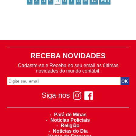
1
2
3
4
5
6
7
8
9
10
Fim
RECEBA NOVIDADES
Cadastre-se e Receba no seu email as últimas
novidades do mundo contábil.
Siga-nos
Pará de Minas
Noticias Policiais
Religião
Notícias do Dia