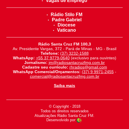
Vagas de Emprego
Rádio Stilo FM
Padre Gabriel
Diocese
Vaticano
Rádio Santa Cruz FM 100,3
Av. Presidente Vargas, 372 - Pará de Minas - MG - Brasil
Telefone:
(37) 3232-1588
WhatsApp:
+55 37 9779-0640
(exclusivo para ouvintes)
Jornalismo:
jm@radiosantacruzfmg.com.br
Cadastre seu currículo:
rhradios@gmail.com
WhatsApp Comercial/Orçamentos:
(37) 9 9971-2455
-
comercial@radiosantacruzfmg.com.br
Saiba mais
© Copyright - 2018
-
Todos os direitos reservados
-
Atualizações Rádio Santa Cruz FM.
Desenvolvido por: