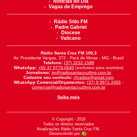
Notícias do Dia
Vagas de Emprego
Rádio Stilo FM
Padre Gabriel
Diocese
Vaticano
Rádio Santa Cruz FM 100,3
Av. Presidente Vargas, 372 - Pará de Minas - MG - Brasil
Telefone:
(37) 3232-1588
WhatsApp:
+55 37 9779-0640
(exclusivo para ouvintes)
Jornalismo:
jm@radiosantacruzfmg.com.br
Cadastre seu currículo:
rhradios@gmail.com
WhatsApp Comercial/Orçamentos:
(37) 9 9971-2455
-
comercial@radiosantacruzfmg.com.br
Saiba mais
© Copyright - 2018
-
Todos os direitos reservados
-
Atualizações Rádio Santa Cruz FM.
Desenvolvido por: