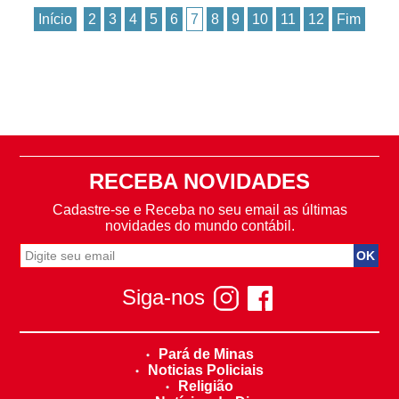
Início
2
3
4
5
6
7
8
9
10
11
12
Fim
RECEBA NOVIDADES
Cadastre-se e Receba no seu email as últimas
novidades do mundo contábil.
Siga-nos
Pará de Minas
Noticias Policiais
Religião