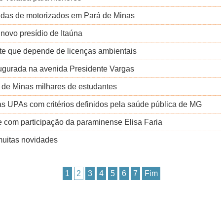
ndas de motorizados em Pará de Minas
 novo presídio de Itaúna
inte que depende de licenças ambientais
naugurada na avenida Presidente Vargas
 de Minas milhares de estudantes
s UPAs com critérios definidos pela saúde pública de MG
 com participação da paraminense Elisa Faria
muitas novidades
1
2
3
4
5
6
7
Fim