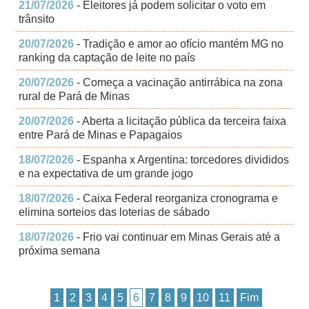
21/07/2026
- Eleitores já podem solicitar o voto em
trânsito
20/07/2026
- Tradição e amor ao ofício mantém MG no
ranking da captação de leite no país
20/07/2026
- Começa a vacinação antirrábica na zona
rural de Pará de Minas
20/07/2026
- Aberta a licitação pública da terceira faixa
entre Pará de Minas e Papagaios
18/07/2026
- Espanha x Argentina: torcedores divididos
e na expectativa de um grande jogo
18/07/2026
- Caixa Federal reorganiza cronograma e
elimina sorteios das loterias de sábado
18/07/2026
- Frio vai continuar em Minas Gerais até a
próxima semana
1
2
3
4
5
6
7
8
9
10
11
Fim