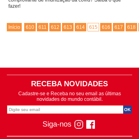
fazer!
Início
610
611
612
613
614
615
616
617
618
RECEBA NOVIDADES
Cadastre-se e Receba no seu email as últimas
novidades do mundo contábil.
Siga-nos