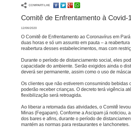
Comitê de Enfrentamento à Covid-19
12/06/2020
O Comitê de Enfrentamento ao Coronavírus em Pará d
duas horas e só um assunto em pauta – a reabertura
reabertura desses estabelecimentos, mas com restri
Durante o período de distanciamento social, eles p
capacidade do ambiente. Serão exigidos ainda o dis
deverá ser permanente, assim como o uso de máscara 
Os clientes que não estiverem consumindo bebidas o
poderão receber crianças. O decreto terá vigência at
flexibilização será retroagida.
Ao liberar a retomada das atividades, o Comitê lev
Minas (Fegapam). Conforme a Ascipam já noticiou, a
dos bares e afins, durante o período de distanciame
mantém as normas para restaurantes e lanchonetes.