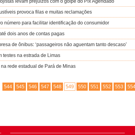
lojistas levam prejuízos com o golpe do Pix Agendado
stíveis provoca filas e muitas reclamações
 número para facilitar identificação do consumidor
té dois anos de contas pagas
presa de ônibus: ‘passageiros não aguentam tanto descaso’
m testes na estrada de Limas
e na rede estadual de Pará de Minas
544
545
546
547
548
549
550
551
552
553
55