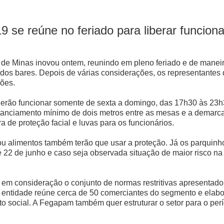
 se reúne no feriado para liberar funcio
e Minas inovou ontem, reunindo em pleno feriado e de maneira
 dos bares. Depois de várias considerações, os representante
ções.
oderão funcionar somente de sexta a domingo, das 17h30 às 23h
tanciamento mínimo de dois metros entre as mesas e a demarca
de proteção facial e luvas para os funcionários.
u alimentos também terão que usar a proteção. Já os parquin
é 22 de junho e caso seja observada situação de maior risco na
ou em consideração o conjunto de normas restritivas apresenta
 entidade reúne cerca de 50 comerciantes do segmento e elab
nto social. A Fegapam também quer estruturar o setor para o pe