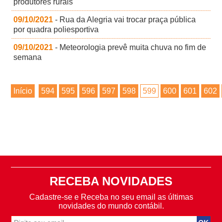
produtores rurais
09/10/2021
- Rua da Alegria vai trocar praça pública
por quadra poliesportiva
09/10/2021
- Meteorologia prevê muita chuva no fim de
semana
Início
594
595
596
597
598
599
600
601
602
RECEBA NOVIDADES
Cadastre-se e Receba no seu email as últimas
novidades do mundo contábil.