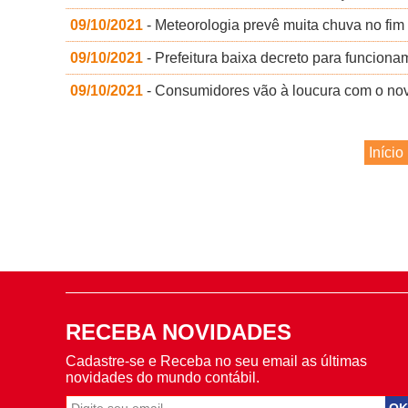
09/10/2021
- Meteorologia prevê muita chuva no fi
09/10/2021
- Prefeitura baixa decreto para funcion
09/10/2021
- Consumidores vão à loucura com o nov
Início
RECEBA NOVIDADES
Cadastre-se e Receba no seu email as últimas
novidades do mundo contábil.