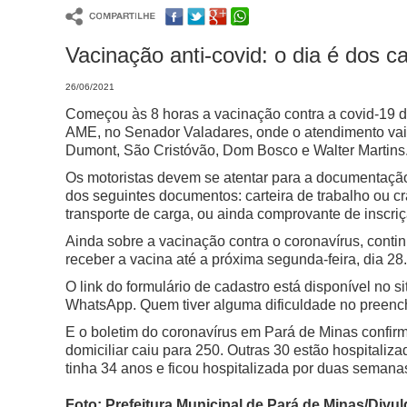
Vacinação anti-covid: o dia é dos 
26/06/2021
Começou às 8 horas a vacinação contra a covid-19 
AME, no Senador Valadares, onde o atendimento vai a
Dumont, São Cristóvão, Dom Bosco e Walter Martins.
Os motoristas devem se atentar para a documentaçã
dos seguintes documentos: carteira de trabalho ou c
transporte de carga, ou ainda comprovante de inscri
Ainda sobre a vacinação contra o coronavírus, contin
receber a vacina até a próxima segunda-feira, dia 28.
O link do formulário de cadastro está disponível no s
WhatsApp. Quem tiver alguma dificuldade no preench
E o boletim do coronavírus em Pará de Minas confi
domiciliar caiu para 250. Outras 30 estão hospitaliz
tinha 34 anos e ficou hospitalizada por duas semana
Foto: Prefeitura Municipal de Pará de Minas/Divu