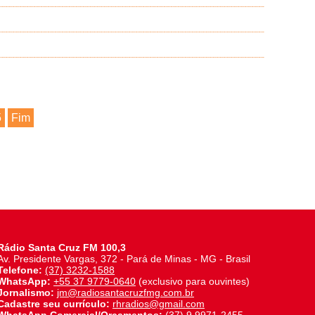
5
Fim
Rádio Santa Cruz FM 100,3
Av. Presidente Vargas, 372 - Pará de Minas - MG - Brasil
Telefone:
(37) 3232-1588
WhatsApp:
+55 37 9779-0640
(exclusivo para ouvintes)
Jornalismo:
jm@radiosantacruzfmg.com.br
Cadastre seu currículo:
rhradios@gmail.com