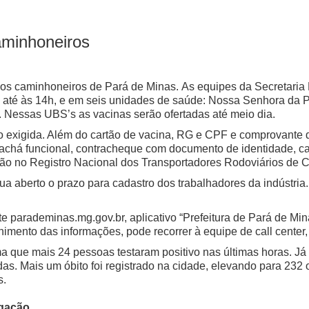
caminhoneiros
dos caminhoneiros de Pará de Minas.
As equipes da Secretaria
té às 14h, e em seis unidades de saúde: Nossa Senhora da Pied
 Nessas UBS’s as vacinas serão ofertadas até meio dia.
o exigida. Além do cartão de vacina, RG e CPF e comprovante
rachá funcional, contracheque com documento de identidade, car
ção no Registro Nacional dos Transportadores Rodoviários de 
ua aberto o prazo para cadastro dos trabalhadores da indústria
ite parademinas.mg.gov.br, aplicativo “Prefeitura de Pará de Mi
imento das informações, pode recorrer à equipe de call center
rma que mais 24 pessoas testaram positivo nas últimas horas
adas.
Mais um óbito foi registrado na cidade, elevando para 232 
s.
lgação