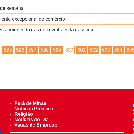
m de semana
amento excepcional do comércio
o aumento do gás de cozinha e da gasolina
595
596
597
598
599
600
601
602
603
604
60
Pará de Minas
Noticias Policiais
Religião
Notícias do Dia
Vagas de Emprego