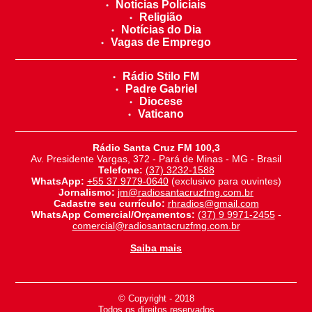
Noticias Policiais
Religião
Notícias do Dia
Vagas de Emprego
Rádio Stilo FM
Padre Gabriel
Diocese
Vaticano
Rádio Santa Cruz FM 100,3
Av. Presidente Vargas, 372 - Pará de Minas - MG - Brasil
Telefone:
(37) 3232-1588
WhatsApp:
+55 37 9779-0640
(exclusivo para ouvintes)
Jornalismo:
jm@radiosantacruzfmg.com.br
Cadastre seu currículo:
rhradios@gmail.com
WhatsApp Comercial/Orçamentos:
(37) 9 9971-2455
-
comercial@radiosantacruzfmg.com.br
Saiba mais
© Copyright - 2018
-
Todos os direitos reservados