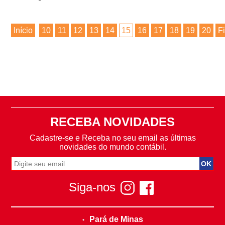
Início
10
11
12
13
14
15
16
17
18
19
20
F
RECEBA NOVIDADES
Cadastre-se e Receba no seu email as últimas
novidades do mundo contábil.
Siga-nos
Pará de Minas