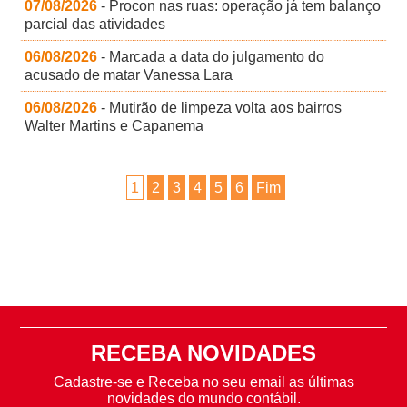
07/08/2026
- Procon nas ruas: operação já tem balanço
parcial das atividades
06/08/2026
- Marcada a data do julgamento do
acusado de matar Vanessa Lara
06/08/2026
- Mutirão de limpeza volta aos bairros
Walter Martins e Capanema
1
2
3
4
5
6
Fim
RECEBA NOVIDADES
Cadastre-se e Receba no seu email as últimas
novidades do mundo contábil.