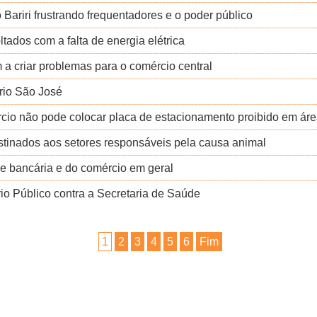
Bariri frustrando frequentadores e o poder público
tados com a falta de energia elétrica
 a criar problemas para o comércio central
rio São José
rcio não pode colocar placa de estacionamento proibido em áre
stinados aos setores responsáveis pela causa animal
ede bancária e do comércio em geral
io Público contra a Secretaria de Saúde
1
2
3
4
5
6
Fim