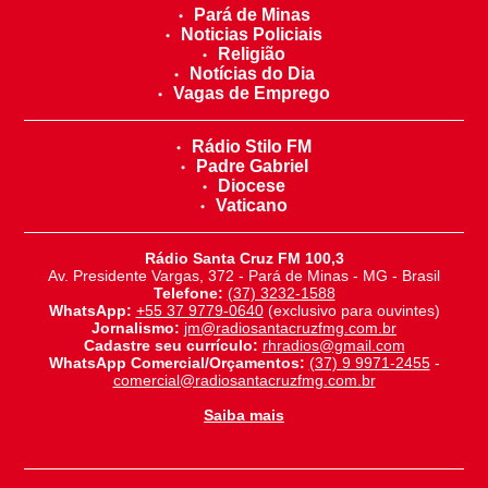
Pará de Minas
Noticias Policiais
Religião
Notícias do Dia
Vagas de Emprego
Rádio Stilo FM
Padre Gabriel
Diocese
Vaticano
Rádio Santa Cruz FM 100,3
Av. Presidente Vargas, 372 - Pará de Minas - MG - Brasil
Telefone:
(37) 3232-1588
WhatsApp:
+55 37 9779-0640
(exclusivo para ouvintes)
Jornalismo:
jm@radiosantacruzfmg.com.br
Cadastre seu currículo:
rhradios@gmail.com
WhatsApp Comercial/Orçamentos:
(37) 9 9971-2455
-
comercial@radiosantacruzfmg.com.br
Saiba mais