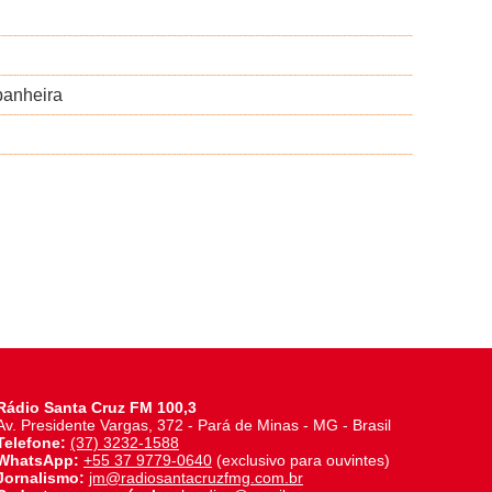
panheira
Rádio Santa Cruz FM 100,3
Av. Presidente Vargas, 372 - Pará de Minas - MG - Brasil
Telefone:
(37) 3232-1588
WhatsApp:
+55 37 9779-0640
(exclusivo para ouvintes)
Jornalismo:
jm@radiosantacruzfmg.com.br