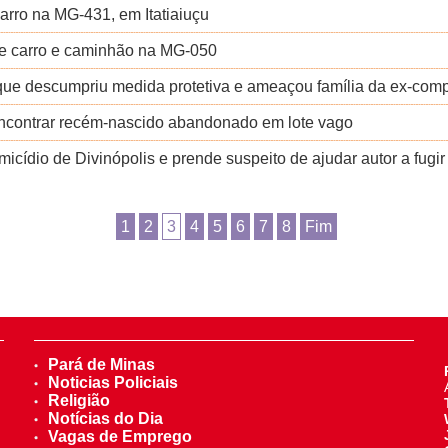
carro na MG-431, em Itatiaiuçu
re carro e caminhão na MG-050
que descumpriu medida protetiva e ameaçou família da ex-com
encontrar recém-nascido abandonado em lote vago
cídio de Divinópolis e prende suspeito de ajudar autor a fugir
1
2
3
4
5
6
7
8
Fim
Pará de Minas
Noticias Policiais
Religião
Notícias do Dia
Vagas de Emprego