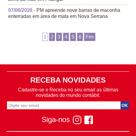
07/08/2026
- PM apreende nove barras de maconha
enterradas em área de mata em Nova Serrana
1
2
3
4
5
6
Fim
RECEBA NOVIDADES
Cadastre-se e Receba no seu email as últimas
novidades do mundo contábil.
Siga-nos