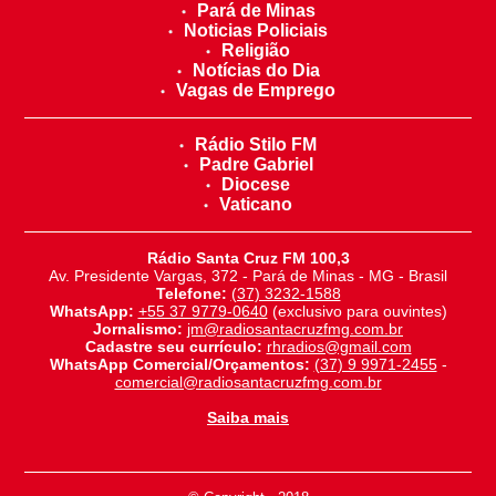
Pará de Minas
Noticias Policiais
Religião
Notícias do Dia
Vagas de Emprego
Rádio Stilo FM
Padre Gabriel
Diocese
Vaticano
Rádio Santa Cruz FM 100,3
Av. Presidente Vargas, 372 - Pará de Minas - MG - Brasil
Telefone:
(37) 3232-1588
WhatsApp:
+55 37 9779-0640
(exclusivo para ouvintes)
Jornalismo:
jm@radiosantacruzfmg.com.br
Cadastre seu currículo:
rhradios@gmail.com
WhatsApp Comercial/Orçamentos:
(37) 9 9971-2455
-
comercial@radiosantacruzfmg.com.br
Saiba mais