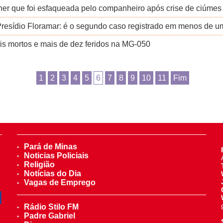
her que foi esfaqueada pelo companheiro após crise de ciúmes
 Presídio Floramar: é o segundo caso registrado em menos de 
ois mortos e mais de dez feridos na MG-050
1
2
3
4
5
6
7
8
9
10
11
Fim
Pará de Minas
Noticias Policiais
Religião
Notícias do Dia
Vagas de Emprego
Rádio Stilo FM
Padre Gabriel