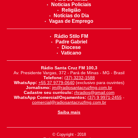
Noticias Policiais
Religião
Notícias do Dia
Vagas de Emprego
Rádio Stilo FM
Padre Gabriel
Diocese
Vaticano
Rádio Santa Cruz FM 100,3
Av. Presidente Vargas, 372 - Pará de Minas - MG - Brasil
Telefone:
(37) 3232-1588
WhatsApp:
+55 37 9779-0640
(exclusivo para ouvintes)
Jornalismo:
jm@radiosantacruzfmg.com.br
Cadastre seu currículo:
rhradios@gmail.com
WhatsApp Comercial/Orçamentos:
(37) 9 9971-2455
-
comercial@radiosantacruzfmg.com.br
Saiba mais
© Copyright - 2018
-