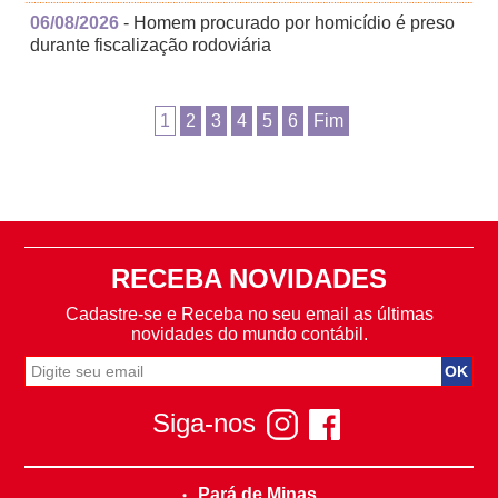
06/08/2026
- Homem procurado por homicídio é preso
durante fiscalização rodoviária
1
2
3
4
5
6
Fim
RECEBA NOVIDADES
Cadastre-se e Receba no seu email as últimas
novidades do mundo contábil.
Siga-nos
Pará de Minas