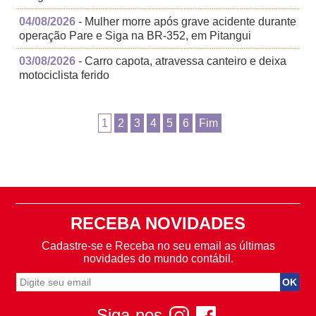
04/08/2026
- Mulher morre após grave acidente durante
operação Pare e Siga na BR-352, em Pitangui
03/08/2026
- Carro capota, atravessa canteiro e deixa
motociclista ferido
1
2
3
4
5
6
Fim
RECEBA NOVIDADES
Cadastre-se e Receba no seu email as últimas
novidades do mundo contábil.
Siga-nos