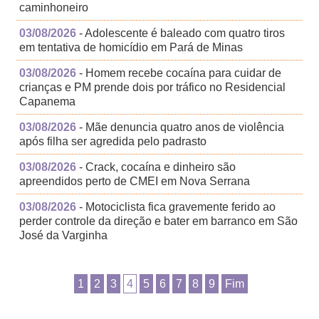
caminhoneiro
03/08/2026
- Adolescente é baleado com quatro tiros
em tentativa de homicídio em Pará de Minas
03/08/2026
- Homem recebe cocaína para cuidar de
crianças e PM prende dois por tráfico no Residencial
Capanema
03/08/2026
- Mãe denuncia quatro anos de violência
após filha ser agredida pelo padrasto
03/08/2026
- Crack, cocaína e dinheiro são
apreendidos perto de CMEI em Nova Serrana
03/08/2026
- Motociclista fica gravemente ferido ao
perder controle da direção e bater em barranco em São
José da Varginha
1
2
3
4
5
6
7
8
9
Fim