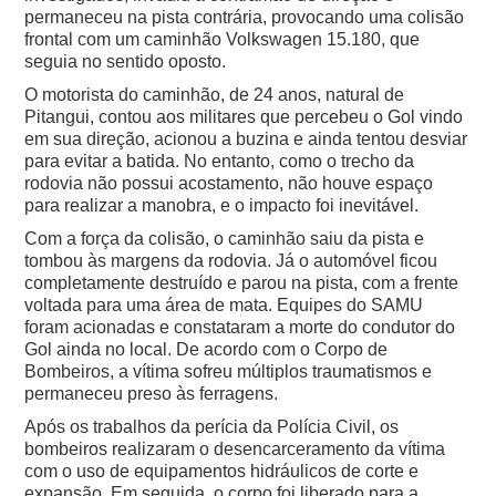
permaneceu na pista contrária, provocando uma colisão
frontal com um caminhão Volkswagen 15.180, que
seguia no sentido oposto.
O motorista do caminhão, de 24 anos, natural de
Pitangui, contou aos militares que percebeu o Gol vindo
em sua direção, acionou a buzina e ainda tentou desviar
para evitar a batida. No entanto, como o trecho da
rodovia não possui acostamento, não houve espaço
para realizar a manobra, e o impacto foi inevitável.
Com a força da colisão, o caminhão saiu da pista e
tombou às margens da rodovia. Já o automóvel ficou
completamente destruído e parou na pista, com a frente
voltada para uma área de mata.
Equipes do SAMU
foram acionadas e constataram a morte do condutor do
Gol ainda no local. De acordo com o Corpo de
Bombeiros, a vítima sofreu múltiplos traumatismos e
permaneceu preso às ferragens.
Após os trabalhos da perícia da Polícia Civil, os
bombeiros realizaram o desencarceramento da vítima
com o uso de equipamentos hidráulicos de corte e
expansão. Em seguida, o corpo foi liberado para a