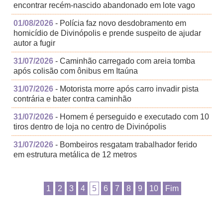
encontrar recém-nascido abandonado em lote vago
01/08/2026
- Polícia faz novo desdobramento em
homicídio de Divinópolis e prende suspeito de ajudar
autor a fugir
31/07/2026
- Caminhão carregado com areia tomba
após colisão com ônibus em Itaúna
31/07/2026
- Motorista morre após carro invadir pista
contrária e bater contra caminhão
31/07/2026
- Homem é perseguido e executado com 10
tiros dentro de loja no centro de Divinópolis
31/07/2026
- Bombeiros resgatam trabalhador ferido
em estrutura metálica de 12 metros
1
2
3
4
5
6
7
8
9
10
Fim