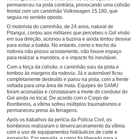
permaneceu na pista contrária, provocando uma colisão
frontal com um caminhão Volkswagen 15.180, que
seguia no sentido oposto.
O motorista do caminhão, de 24 anos, natural de
Pitangui, contou aos militares que percebeu o Gol vindo
em sua direção, acionou a buzina e ainda tentou desviar
para evitar a batida. No entanto, como o trecho da
rodovia não possui acostamento, não houve espaço
para realizar a manobra, e o impacto foi inevitável.
Com a força da colisão, o caminhão saiu da pista e
tombou às margens da rodovia. Já o automóvel ficou
completamente destruído e parou na pista, com a frente
voltada para uma área de mata.
Equipes do SAMU
foram acionadas e constataram a morte do condutor do
Gol ainda no local. De acordo com o Corpo de
Bombeiros, a vítima sofreu múltiplos traumatismos e
permaneceu preso às ferragens.
Após os trabalhos da perícia da Polícia Civil, os
bombeiros realizaram o desencarceramento da vítima
com o uso de equipamentos hidráulicos de corte e
expansão. Em seguida, o corpo foi liberado para a