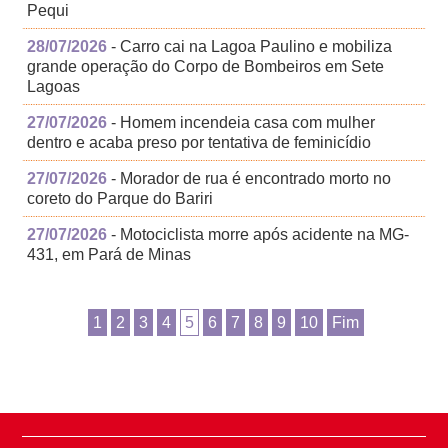
Pequi
28/07/2026
- Carro cai na Lagoa Paulino e mobiliza
grande operação do Corpo de Bombeiros em Sete
Lagoas
27/07/2026
- Homem incendeia casa com mulher
dentro e acaba preso por tentativa de feminicídio
27/07/2026
- Morador de rua é encontrado morto no
coreto do Parque do Bariri
27/07/2026
- Motociclista morre após acidente na MG-
431, em Pará de Minas
1
2
3
4
5
6
7
8
9
10
Fim