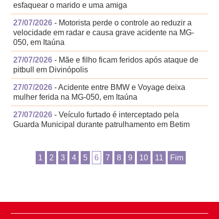
esfaquear o marido e uma amiga
27/07/2026
- Motorista perde o controle ao reduzir a
velocidade em radar e causa grave acidente na MG-
050, em Itaúna
27/07/2026
- Mãe e filho ficam feridos após ataque de
pitbull em Divinópolis
27/07/2026
- Acidente entre BMW e Voyage deixa
mulher ferida na MG-050, em Itaúna
27/07/2026
- Veículo furtado é interceptado pela
Guarda Municipal durante patrulhamento em Betim
1
2
3
4
5
6
7
8
9
10
11
Fim