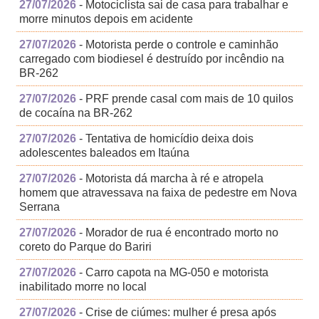
27/07/2026
- Motociclista sai de casa para trabalhar e
morre minutos depois em acidente
27/07/2026
- Motorista perde o controle e caminhão
carregado com biodiesel é destruído por incêndio na
BR-262
27/07/2026
- PRF prende casal com mais de 10 quilos
de cocaína na BR-262
27/07/2026
- Tentativa de homicídio deixa dois
adolescentes baleados em Itaúna
27/07/2026
- Motorista dá marcha à ré e atropela
homem que atravessava na faixa de pedestre em Nova
Serrana
27/07/2026
- Morador de rua é encontrado morto no
coreto do Parque do Bariri
27/07/2026
- Carro capota na MG-050 e motorista
inabilitado morre no local
27/07/2026
- Crise de ciúmes: mulher é presa após