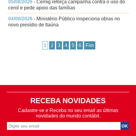
05/08/2026
- Cemig reforça campanha contra o uso do
cerol e pede apoio das famílias
04/08/2026
- Ministério Público inspeciona obras no
novo presídio de Itaúna
1
2
3
4
5
6
Fim
RECEBA NOVIDADES
Cadastre-se e Receba no seu email as últimas
novidades do mundo contábil.