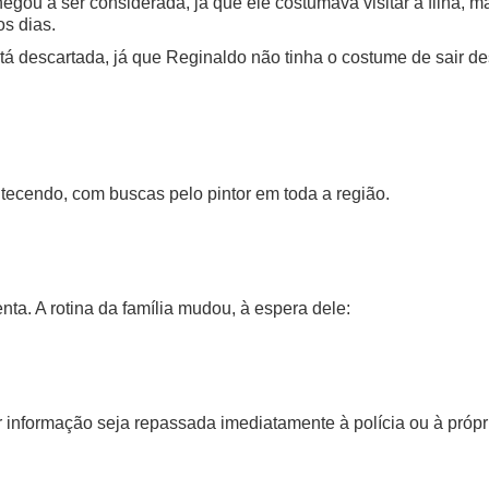
egou a ser considerada, já que ele costumava visitar a filha
os dias.
tá descartada, já que Reginaldo não tinha o costume de sair d
tecendo, com buscas pelo pintor em toda a região.
ta. A rotina da família mudou, à espera dele:
informação seja repassada imediatamente à polícia ou à própri