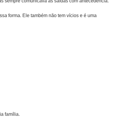
, mas sempre comunicava as saídas com antecedência.
essa forma. Ele também não tem vícios e é uma
a família.