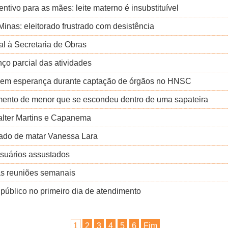
tivo para as mães: leite materno é insubstituível
Minas: eleitorado frustrado com desistência
al à Secretaria de Obras
ço parcial das atividades
to em esperança durante captação de órgãos no HNSC
mento de menor que se escondeu dentro de uma sapateira
Walter Martins e Capanema
sado de matar Vanessa Lara
usuários assustados
as reuniões semanais
úblico no primeiro dia de atendimento
1
2
3
4
5
6
Fim