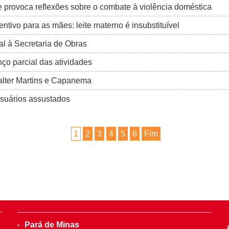
 provoca reflexões sobre o combate à violência doméstica
tivo para as mães: leite materno é insubstituível
al à Secretaria de Obras
ço parcial das atividades
Walter Martins e Capanema
usuários assustados
1
2
3
4
5
6
Fim
Pará de Minas